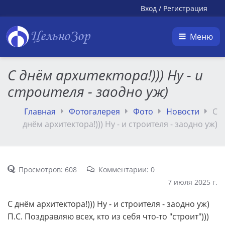
Вход
/
Регистрация
ЦельноЗор
Меню
С днём архитектора!))) Ну - и
строителя - заодно уж)
Главная
Фотогалерея
Фото
Новости
С
днём архитектора!))) Ну - и строителя - заодно уж)
Просмотров: 608
Комментарии: 0
7 июля 2025 г.
С днём архитектора!))) Ну - и строителя - заодно уж)
П.С. Поздравляю всех, кто из себя что-то "строит")))