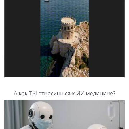
А как ТЫ относишься к ИИ медицине?