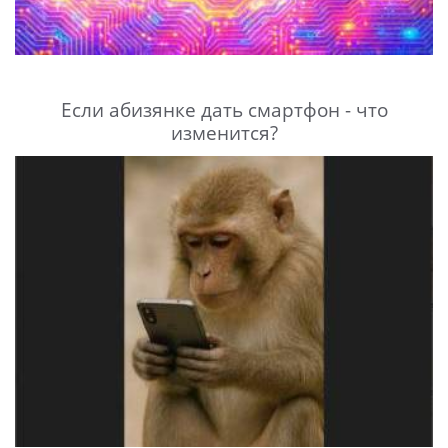
Если абизянке дать смартфон - что
изменится?