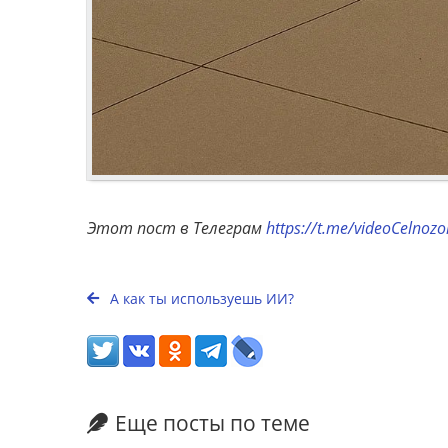
Этот пост в Телеграм
https://t.me/videoCelnoz
А как ты используешь ИИ?
Еще посты по теме