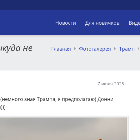
Новости
Для новичков
Вид
икуда не
Главная
Фотогалерея
Трамп
7 июля 2025 г.
а (немного зная Трампа, я предполагаю) Донни
)))