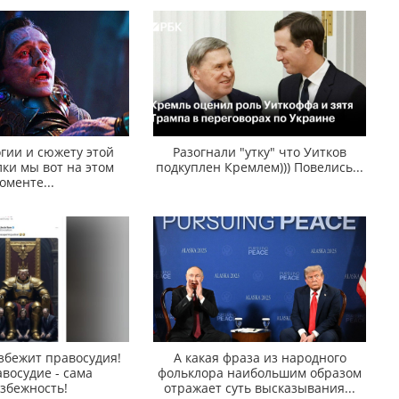
гии и сюжету этой
Разогнали "утку" что Уитков
ки мы вот на этом
подкуплен Кремлем))) Повелись...
оменте...
збежит правосудия!
А какая фраза из народного
восудие - сама
фольклора наибольшим образом
збежность!
отражает суть высказывания...