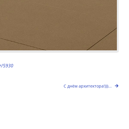
or/5930
С днём архитектора!)))...