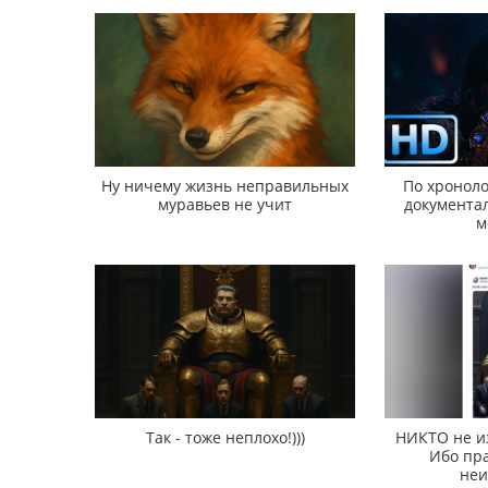
Ну ничему жизнь неправильных
По хроноло
муравьев не учит
документал
м
Так - тоже неплохо!)))
НИКТО не и
Ибо пра
неи