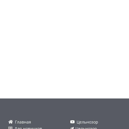
Главная
Цельнозор
Для новичков
Цельнозор