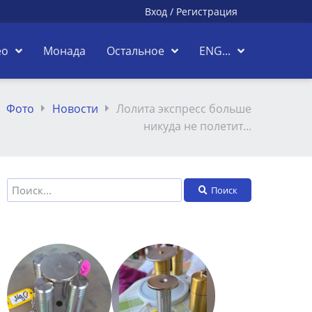
Вход
/
Регистрация
ео
Монада
Остальное
ENG...
Фото
Новости
Лолита экспресс больше
никуда не полетит...
Поиск