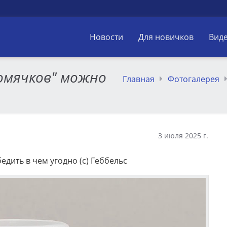
Новости
Для новичков
Вид
омячков" можно
Главная
Фотогалерея
3 июля 2025 г.
дить в чем угодно (с) Геббельс