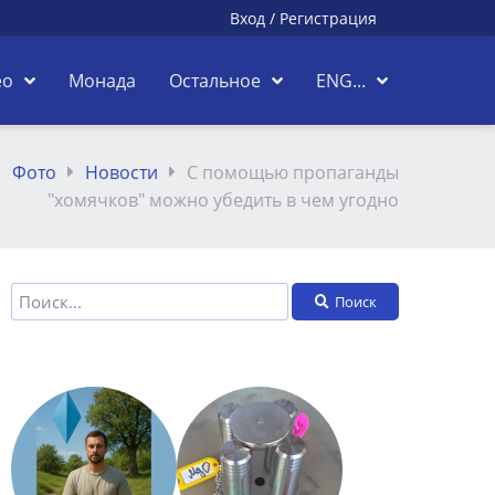
Вход
/
Регистрация
ео
Монада
Остальное
ENG...
Фото
Новости
С помощью пропаганды
"хомячков" можно убедить в чем угодно
Поиск