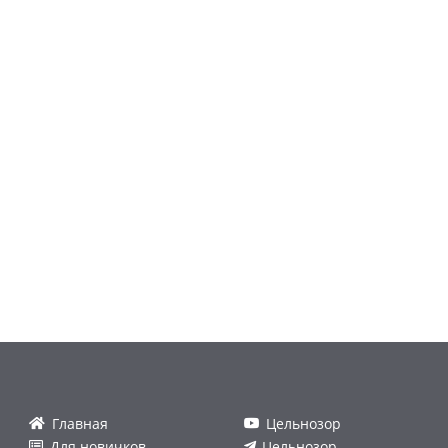
Главная
Цельнозор
Для новичков
Цельнозор