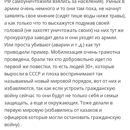
РФ самоуничтожили взялись за населения). Умных в
армии очень немного и то они там пока, не начнут
заявлять свое мнение (сидят тише воды ниже травы),
а как только что то выскажутся подумав своей
головой (не захотят уничтожать своих) на них тут же
прокуратура заводит дела и они уходят из армии.
Или проста убивают (аварии и т .д.) как тут
приводили пример. Мобилизация очень грамотна
проведена, брали тех кто добровольно идет по
первой же повестки, то есть людей 30+, которые
выросли в СССР и плоха воспринимают так
называемый новый мировой порядок, вот от них и
избавляются, так как если устроить гражданскую
войну сейчас то они будут не только себя и семьи
защищать, а еще и окружающих. Тоже делали в
первую мировую (избавились от казаков и
офицеров которые могли остановить гражданскую
войну) .