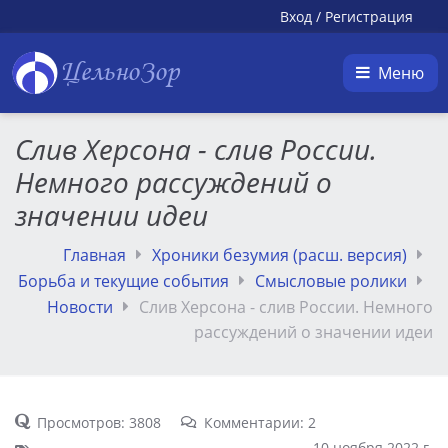
Вход
/
Регистрация
ЦельноЗор
Меню
Слив Херсона - слив России.
Немного рассуждений о
значении идеи
Главная
Хроники безумия (расш. версия)
Борьба и текущие события
Смысловые ролики
Новости
Слив Херсона - слив России. Немного
рассуждений о значении идеи
Просмотров: 3808
Комментарии: 2
10 ноября 2022 г.