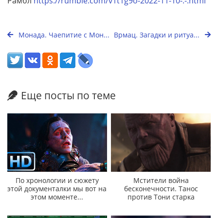
Рамбл
https://rumble.com/v1t1g9o-2022-11-10-.-.html
Монада. Чаепитие с Мон...
Врмац. Загадки и ритуа...
Еще посты по теме
По хронологии и сюжету
Мстители война
этой документалки мы вот на
бесконечности. Танос
этом моменте...
против Тони старка