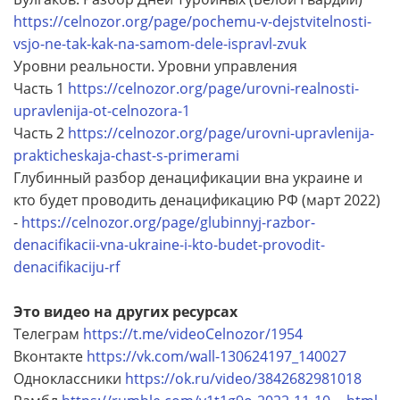
https://celnozor.org/page/pochemu-v-dejstvitelnosti-
vsjo-ne-tak-kak-na-samom-dele-ispravl-zvuk
Уровни реальности. Уровни управления
Часть 1
https://celnozor.org/page/urovni-realnosti-
upravlenija-ot-celnozora-1
Часть 2
https://celnozor.org/page/urovni-upravlenija-
prakticheskaja-chast-s-primerami
Глубинный разбор денацификации вна украине и
кто будет проводить денацификацию РФ (март 2022)
-
https://celnozor.org/page/glubinnyj-razbor-
denacifikacii-vna-ukraine-i-kto-budet-provodit-
denacifikaciju-rf
Это видео на других ресурсах
Телеграм
https://t.me/videoCelnozor/1954
Вконтакте
https://vk.com/wall-130624197_140027
Одноклассники
https://ok.ru/video/3842682981018