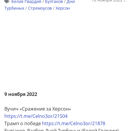
Белая Гвардия
/
Булгаков
/
Дни
Турбиных
/
Стремоусов
/
Херсон
9 ноября 2022
Вучич «Сражение за Херсон»
https://t.me/Celno3or/21504
Трамп о победе
https://t.me/Celno3or/21878
Булгаков. Разбор Дней Турбиных (Белой Гвардии)