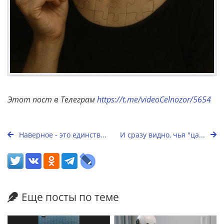
Этот пост в Телеграм
https://t.me/videoCelnozor/5654
Наверное - это единств...
И сразу видно, чья "ца...
Еще посты по теме