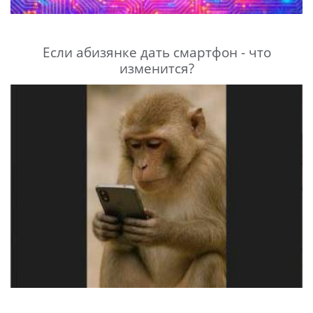
Если абизянке дать смартфон - что
изменится?