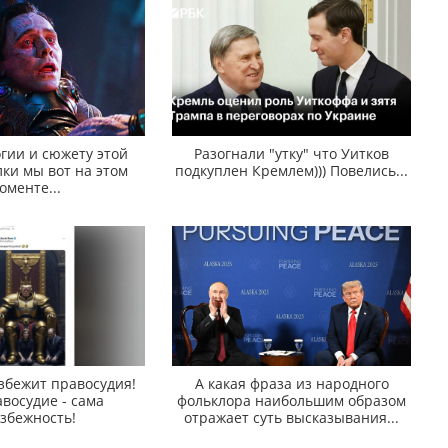
гии и сюжету этой
Разогнали "утку" что Уитков
ки мы вот на этом
подкуплен Кремлем))) Повелись...
оменте...
збежит правосудия!
А какая фраза из народного
восудие - сама
фольклора наибольшим образом
збежность!
отражает суть высказывания...