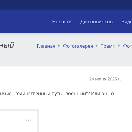
Новости
Для новичков
Вид
нный
Главная
Фотогалерея
Трамп
Фот
24 июня 2025 г.
л Кью - "единственный путь - военный"? Или он - о