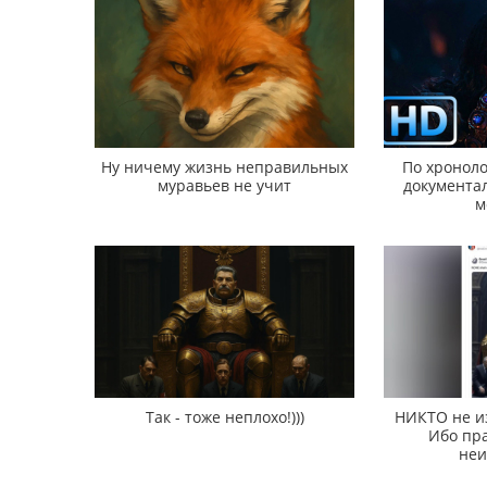
Ну ничему жизнь неправильных
По хроноло
муравьев не учит
документал
м
Так - тоже неплохо!)))
НИКТО не и
Ибо пра
неи