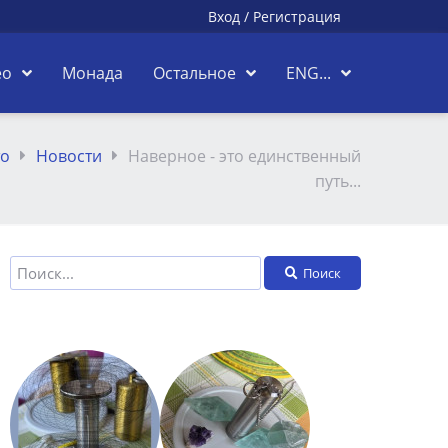
Вход
/
Регистрация
ео
Монада
Остальное
ENG...
о
Новости
Наверное - это единственный
путь...
Поиск