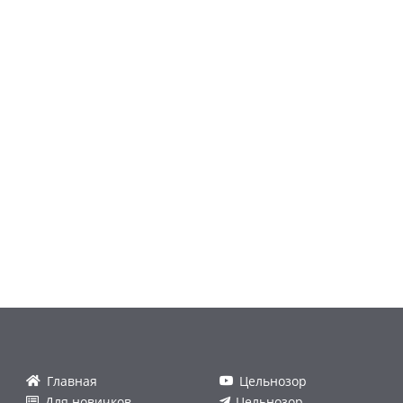
Главная
Цельнозор
Для новичков
Цельнозор