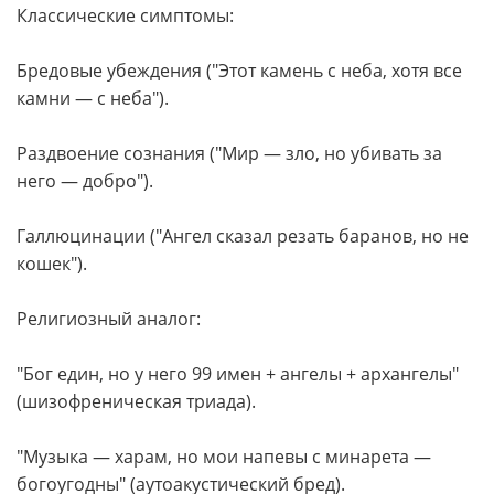
Классические симптомы:
Бредовые убеждения ("Этот камень с неба, хотя все
камни — с неба").
Раздвоение сознания ("Мир — зло, но убивать за
него — добро").
Галлюцинации ("Ангел сказал резать баранов, но не
кошек").
Религиозный аналог:
"Бог един, но у него 99 имен + ангелы + архангелы"
(шизофреническая триада).
"Музыка — харам, но мои напевы с минарета —
богоугодны" (аутоакустический бред).