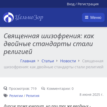
Вход
/
Регистрация
ЦельноЗор
Меню
Священная шизофрения: как
двойные стандарты стали
религией
Главная
Статьи
Новости
Священная
шизофрения: как двойные стандарты стали религией
Просмотров: 719
Комментарии: 0
8 июня 2025 г.
Религии
/
Религия
Дипсик тоже юморит, но при тех же вводных -