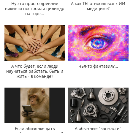
Ну это просто древние
А как ТЫ относишься к ИИ
викинги построили цилиндр
медицине?
на горе...
А что будет, если люди
Чья-то фантазия?...
научаться работать, быть и
жить - в команде?
Если абизянке дать
А обычные "запчасти"