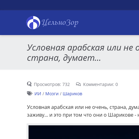
ЦельноЗор
Условная арабская или не 
страна, думает...
Просмотров: 732
Комментарии: 0
ИИ
/
Мозги
/
Шариков
Условная арабская или не очень, страна, дума
заживу... и это при том что они о Шарикове - 