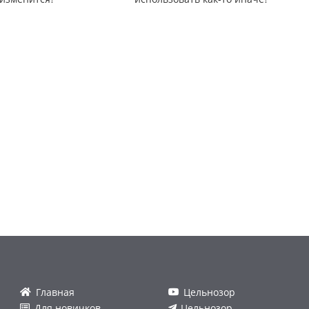
Главная
Цельнозор
Для новичков
Цельнозор