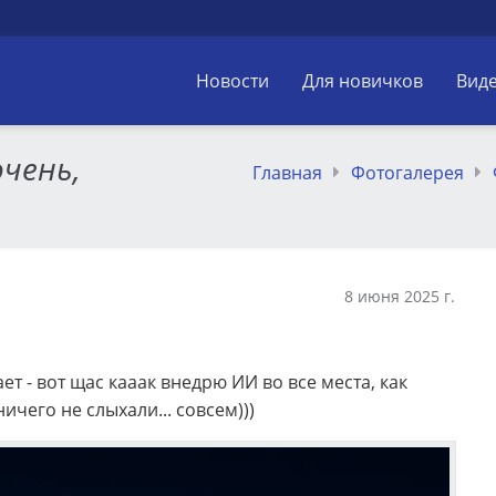
Новости
Для новичков
Вид
очень,
Главная
Фотогалерея
8 июня 2025 г.
ет - вот щас кааак внедрю ИИ во все места, как
ничего не слыхали... совсем)))