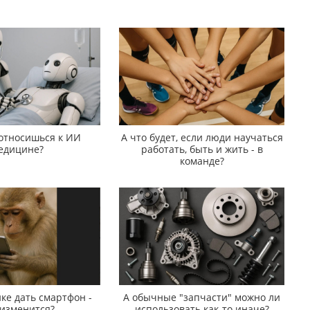
 относишься к ИИ
А что будет, если люди научаться
едицине?
работать, быть и жить - в
команде?
ке дать смартфон -
А обычные "запчасти" можно ли
 изменится?
использовать как-то иначе?