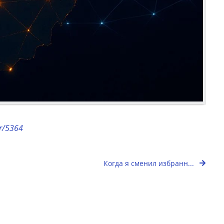
or/5364
Когда я сменил избранн...