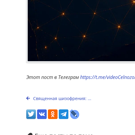
Этот пост в Телеграм
https://t.me/videoCelnoz
Священная шизофрения: ...