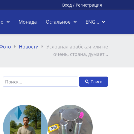
Вход
/
Регистрация
ео
Монада
Остальное
ENG...
Фото
Новости
Условная арабская или не
очень, страна, думает...
Поиск