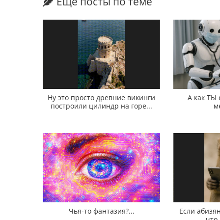
Еще посты по теме
Ну это просто древние викинги
А как ТЫ
построили цилиндр на горе...
м
Чья-то фантазия?...
Если абизян
что