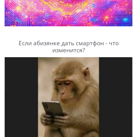
Если абизянке дать смартфон - что
изменится?