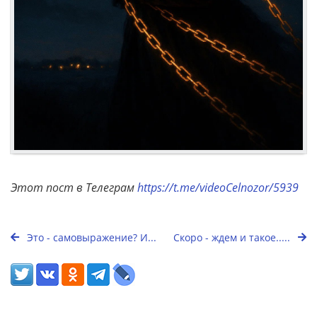
Этот пост в Телеграм
https://t.me/videoCelnozor/5939
Это - самовыражение? И...
Скоро - ждем и такое.....