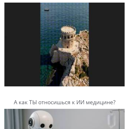
А как ТЫ относишься к ИИ медицине?