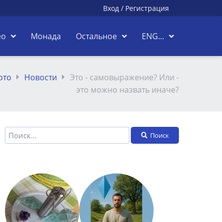
Вход
/
Регистрация
ео
Монада
Остальное
ENG...
ото
Новости
Это - самовыражение? Или -
это можно назвать иначе?
Поиск