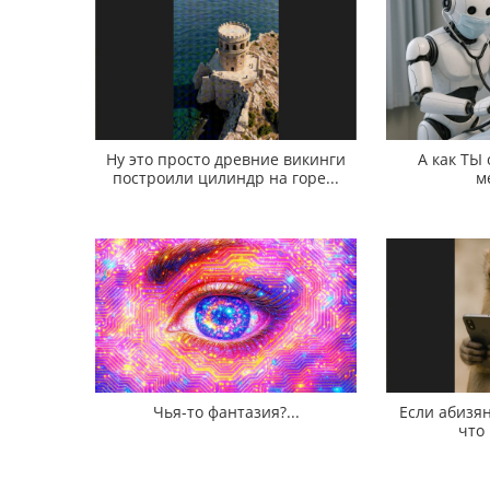
Ну это просто древние викинги
А как ТЫ
построили цилиндр на горе...
м
Чья-то фантазия?...
Если абизян
что