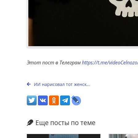
Этот пост в Телеграм
https://t.me/videoCelnoz
ИИ нарисовал тот женск...
Еще посты по теме