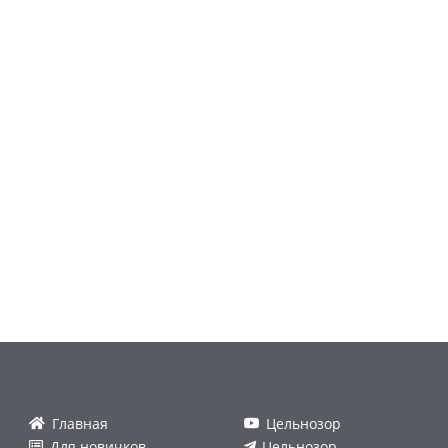
Главная
Цельнозор
Для новичков
Цельнозор