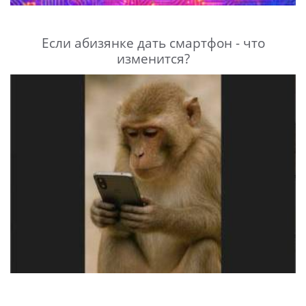
Если абизянке дать смартфон - что
изменится?