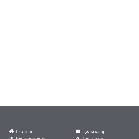
Главная
Цельнозор
Для новичков
Цельнозор