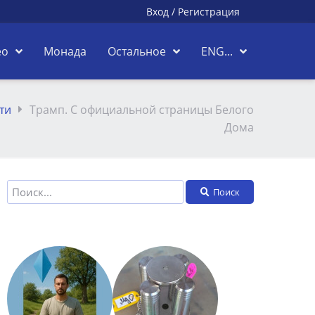
Вход
/
Регистрация
ео
Монада
Остальное
ENG...
ти
Трамп. С официальной страницы Белого
Дома
Поиск