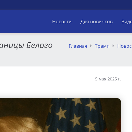
Новости
Для новичков
Вид
аницы Белого
Главная
Трамп
Новос
5 мая 2025 г.