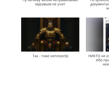
муравьев не учит
документал
м
Так - тоже неплохо!)))
НИКТО не и
Ибо пра
неи