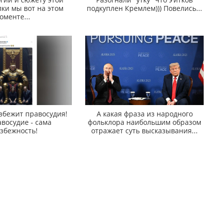
ки мы вот на этом
подкуплен Кремлем))) Повелись...
оменте...
збежит правосудия!
А какая фраза из народного
восудие - сама
фольклора наибольшим образом
збежность!
отражает суть высказывания...