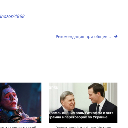
elnozor/4868
Рекомендация при общен...
гии и сюжету этой
Разогнали "утку" что Уитков