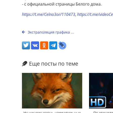
- с официальной страницы Белого дома.
https://t.me/Celno3or/110473
,
https://t.me/videoC
Экстраполяция графика ...
Еще посты по теме
Ну ничему жизнь неправильных
По хроноло