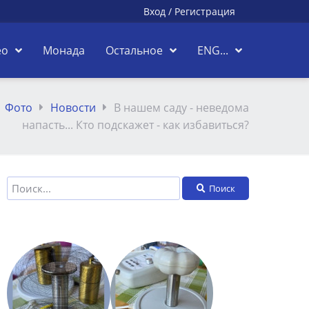
Вход
/
Регистрация
ео
Монада
Остальное
ENG...
Фото
Новости
В нашем саду - неведома
напасть... Кто подскажет - как избавиться?
Поиск