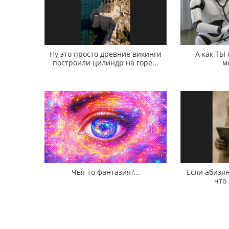
Ну это просто древние викинги
А как ТЫ
построили цилиндр на горе...
м
Чья-то фантазия?...
Если абизян
что