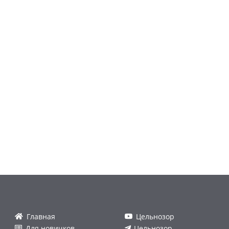
Главная
Цельнозор
Для новичков
Цельнозор