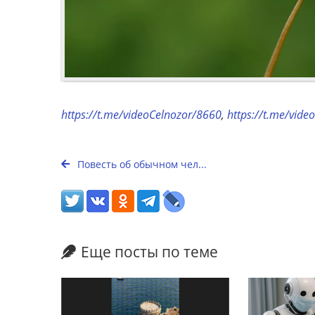
https://t.me/videoCelnozor/8660
,
https://t.me/vid
Повесть об обычном чел...
Еще посты по теме