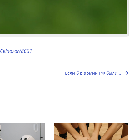
eoCelnozor/8661
Если б в армии РФ были...