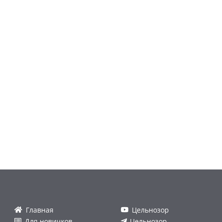
Главная
Цельнозор
Для новичков
Цельнозор