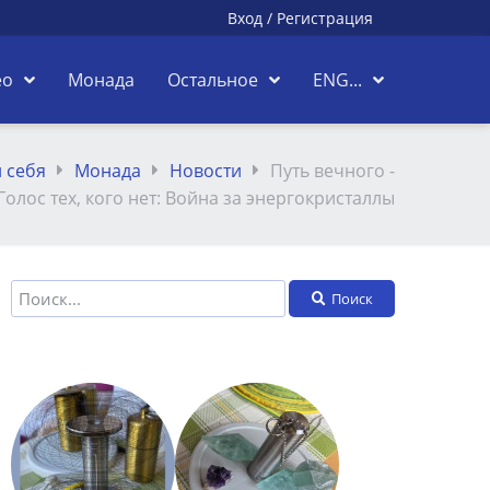
Вход
/
Регистрация
ео
Монада
Остальное
ENG...
 себя
Монада
Новости
Путь вечного -
Голос тех, кого нет: Война за энергокристаллы
Поиск