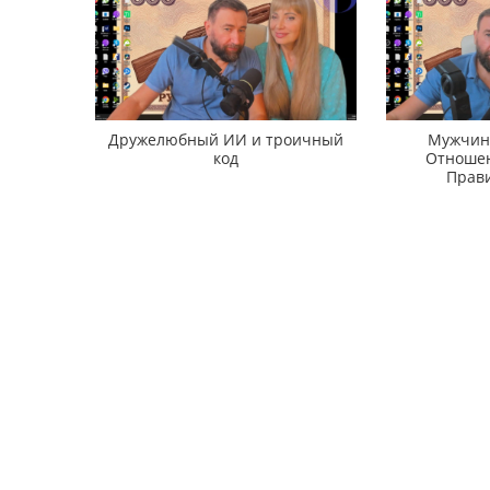
Дружелюбный ИИ и троичный
Мужчина
код
Отношен
Прави