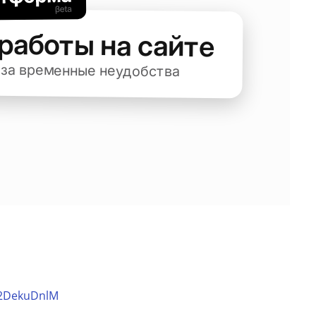
N2DekuDnlM