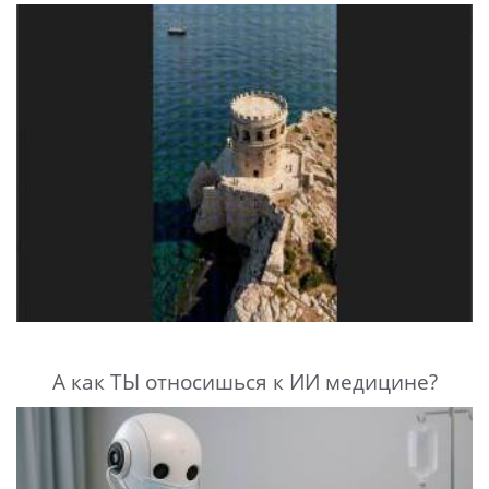
А как ТЫ относишься к ИИ медицине?