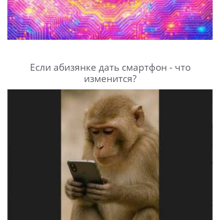
Если абизянке дать смартфон - что
изменится?