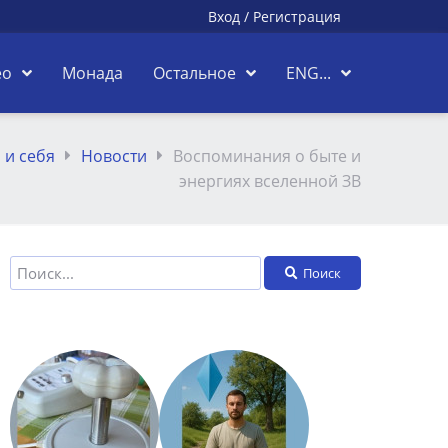
Вход
/
Регистрация
ео
Монада
Остальное
ENG...
 и себя
Новости
Воспоминания о быте и
энергиях вселенной ЗВ
Поиск