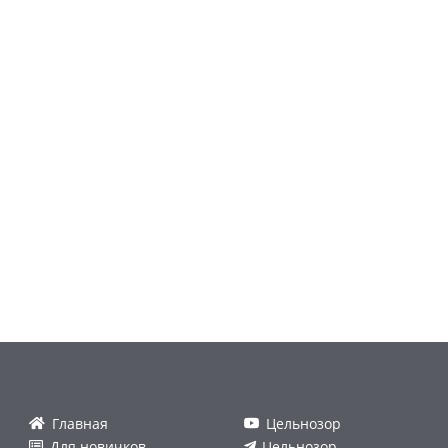
Главная
Цельнозор
Для новичков
Цельнозор