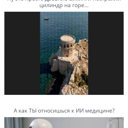
цилиндр на горе...
А как ТЫ относишься к ИИ медицине?