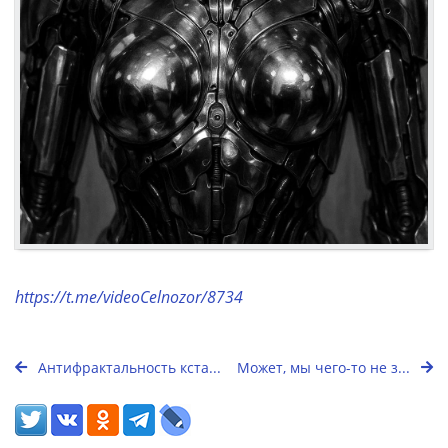
https://t.me/videoCelnozor/8734
Антифрактальность кста...
Может, мы чего-то не з...