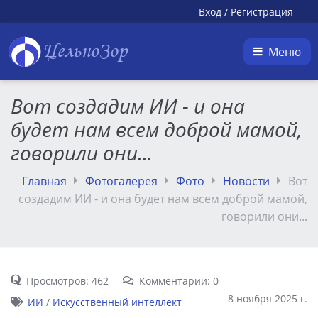
Вход
/
Регистрация
ЦельноЗор
Меню
Вот создадим ИИ - и она
будет нам всем доброй мамой,
говорили они...
Главная
Фотогалерея
Фото
Новости
Вот
создадим ИИ - и она будет нам всем доброй мамой,
говорили они...
Просмотров: 462
Комментарии: 0
8 ноября 2025 г.
ИИ
/
Искусственный интеллект