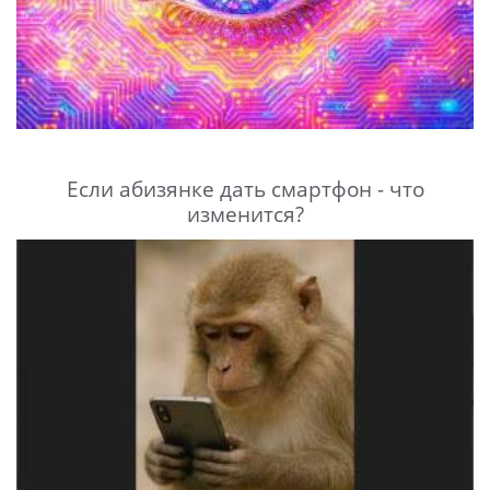
Если абизянке дать смартфон - что
изменится?