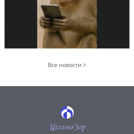
Все новости >
ЦельноЗор