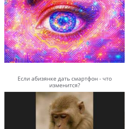
Если абизянке дать смартфон - что
изменится?