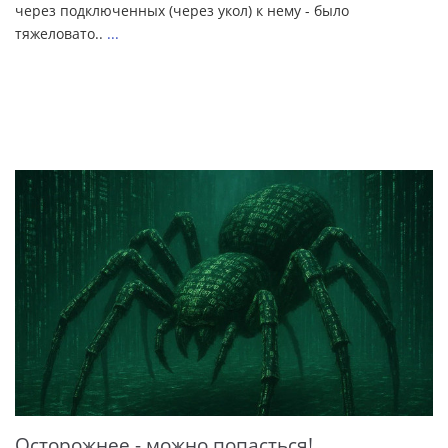
через подключенных (через укол) к нему - было
тяжеловато..
...
Осторожнее - можно попасться!