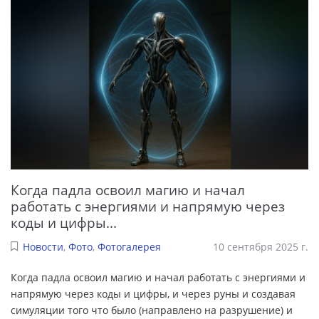
Когда падла освоил магию и начал
работать с энергиями и напрямую через
коды и цифры...
Новости
,
Фото
,
Фотогалерея
10 сентября 2025 г.
Когда падла освоил магию и начал работать с энергиями и
напрямую через коды и цифры, и через руны и создавая
симуляции того что было (направлено на разрушение) и