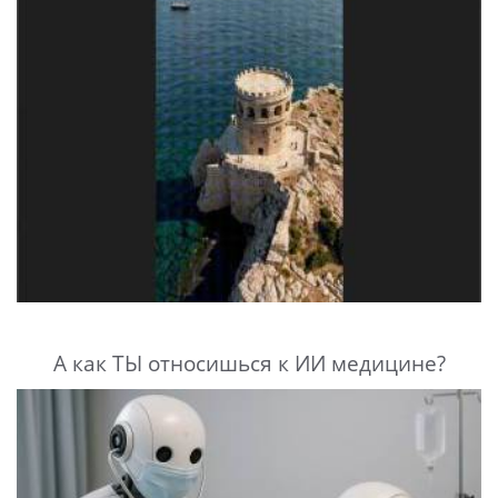
А как ТЫ относишься к ИИ медицине?