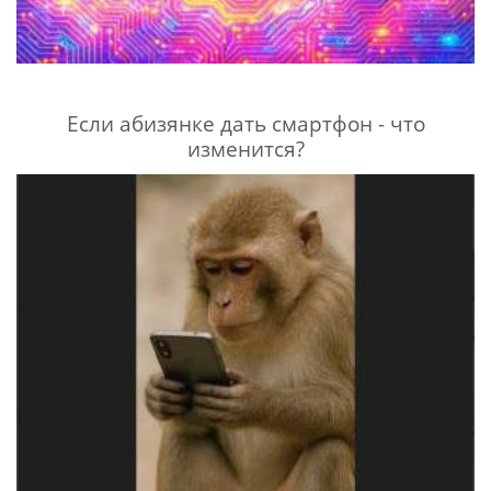
Если абизянке дать смартфон - что
изменится?