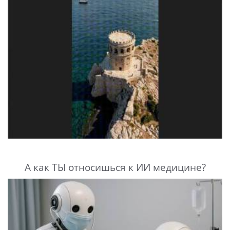
А как ТЫ относишься к ИИ медицине?