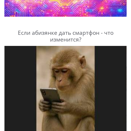
Если абизянке дать смартфон - что
изменится?