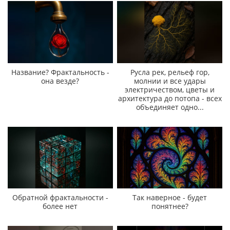
Название? Фрактальность -
Русла рек, рельеф гор,
она везде?
молнии и все удары
электричеством, цветы и
архитектура до потопа - всех
объединяет одно...
Обратной фрактальности -
Так наверное - будет
более нет
понятнее?