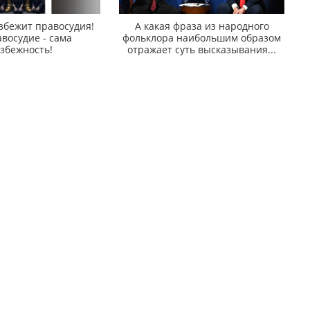
збежит правосудия!
А какая фраза из народного
восудие - сама
фольклора наибольшим образом
збежность!
отражает суть высказывания...