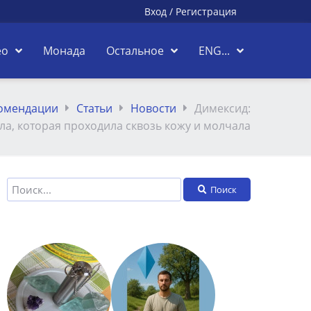
Вход
/
Регистрация
ео
Монада
Остальное
ENG...
комендации
Статьи
Новости
Димексид:
ла, которая проходила сквозь кожу и молчала
Поиск