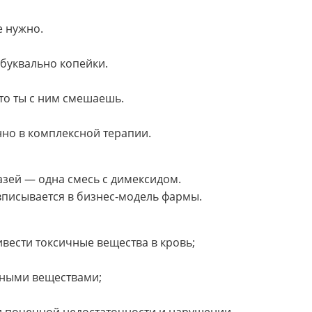
е нужно.
 буквально копейки.
то ты с ним смешаешь.
нно в комплексной терапии.
азей — одна смесь с димексидом.
 вписывается в бизнес-модель фармы.
ести токсичные вещества в кровь;
ьными веществами;