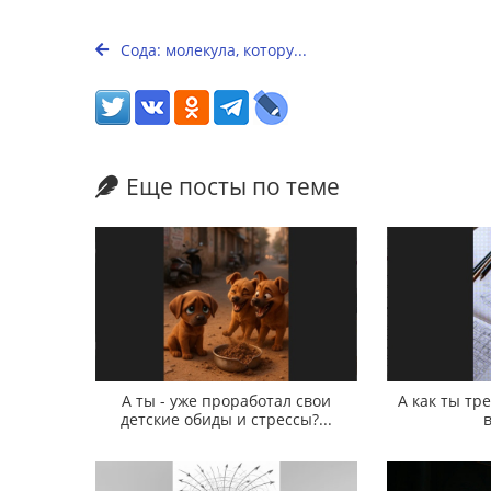
Сода: молекула, котору...
Еще посты по теме
А ты - уже проработал свои
А как ты т
детские обиды и стрессы?...