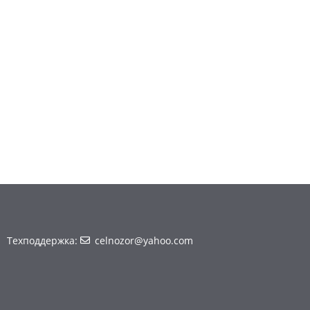
Техподдержка:
celnozor@yahoo.com