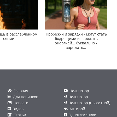
ишь в расслабленном
Пробежки и зарядки - могут стать
стоянии...
бодрящими и заряжать
энергией... буквально -
заряжать...
Главная
Цельнозор
Для новичков
Цельнозор
Новости
Цельнозор (новостной)
Видео
Антирой
Статьи
Одноклассники