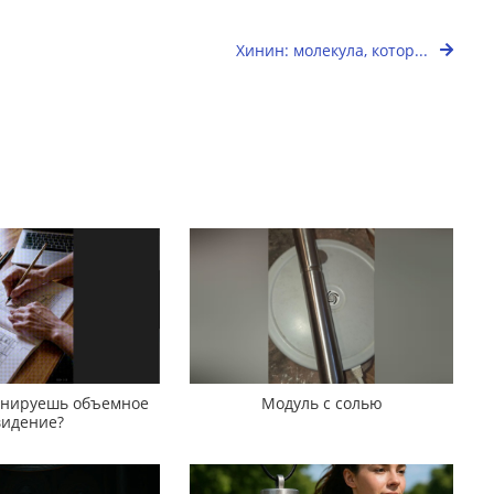
Хинин: молекула, котор...
ренируешь объемное
Модуль с солью
видение?