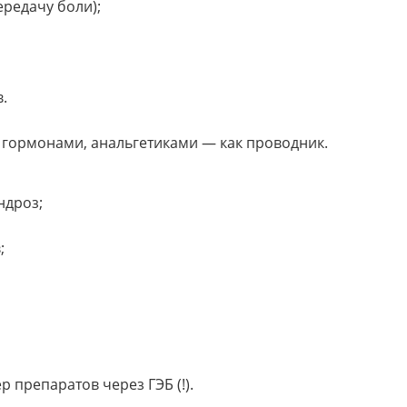
редачу боли);
.
, гормонами, анальгетиками — как проводник.
ндроз;
;
 препаратов через ГЭБ (!).