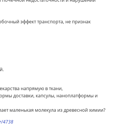
и почечной недостаточности и нарушении
обочный эффект транспорта, не признак
й.
екарства напрямую в ткани,
ормы доставки, капсулы, наноплатформы и
лает маленькая молекула из древесной химии?
or/4738