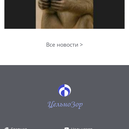
Все новости >
ЦельноЗор