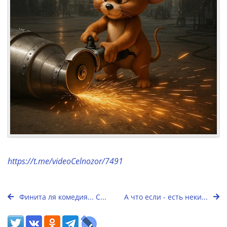
https://t.me/videoCelnozor/7491
Финита ля комедия... С...
А что если - есть неки...