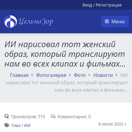
Вход
/
Регистрация
ЦельноЗор
Меню
ИИ нарисовал тот женский
образ, который транслируют
нам во всех клипах и фильмах...
Главная
Фотогалерея
Фото
Новости
ИИ
нарисовал тот женский образ, который транслируют
нам во всех клипах и фильмах...
Просмотров: 715
Комментарии: 0
8 июля 2025 г.
Глаз
/
ИИ