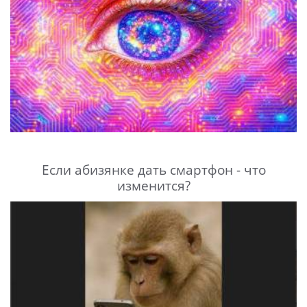
Если абизянке дать смартфон - что
изменится?