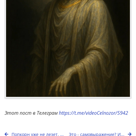
Этот пост в Телеграм
https://t.me/videoCelnozor/5942
Попкорн уже не лезет. ...
Это - самовыражение? И...