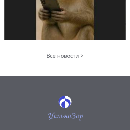
Все новости >
ЦельноЗор