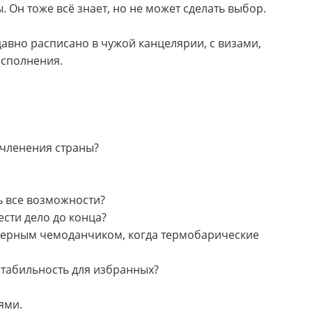
. Он тоже всё знает, но не может сделать выбор.
 давно расписано в чужой канцелярии, с визами,
исполнения.
асчленения страны?
ь все возможности?
ести дело до конца?
 с ядерным чемоданчиком, когда термобарические
стабильность для избранных?
ями.