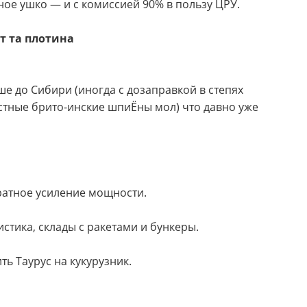
ное ушко — и с комиссией 90% в пользу ЦРУ.
т та плотина
е до Сибири (иногда с дозаправкой в степях
естные брито-инские шпиЁны мол) что давно уже
ратное усиление мощности.
стика, склады с ракетами и бункеры.
ть Таурус на кукурузник.