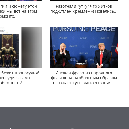
гии и сюжету этой
Разогнали "утку" что Уитков
ки мы вот на этом
подкуплен Кремлем))) Повелись...
оменте...
збежит правосудия!
А какая фраза из народного
восудие - сама
фольклора наибольшим образом
збежность!
отражает суть высказывания...