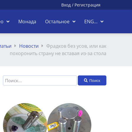
Вход
/
Регистрация
ео
Монада
Остальное
ENG...
татьи
Новости
Фрадков без усов, или как
похоронить страну не вставая из-за стола
Поиск