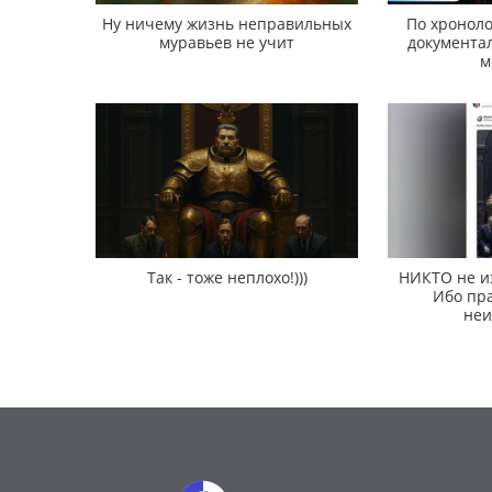
Ну ничему жизнь неправильных
По хроноло
муравьев не учит
документал
м
Так - тоже неплохо!)))
НИКТО не и
Ибо пра
неи