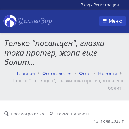
Вход
/
Регистрация
ЦельноЗор
Меню
Только "посвящен", глазки
тока протер, жопа еще
болит...
Главная
Фотогалерея
Фото
Новости
Только "посвящен", глазки тока протер, жопа еще
болит...
Просмотров: 578
Комментарии: 0
13 июля 2025 г.