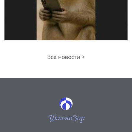
Все новости >
ЦельноЗор