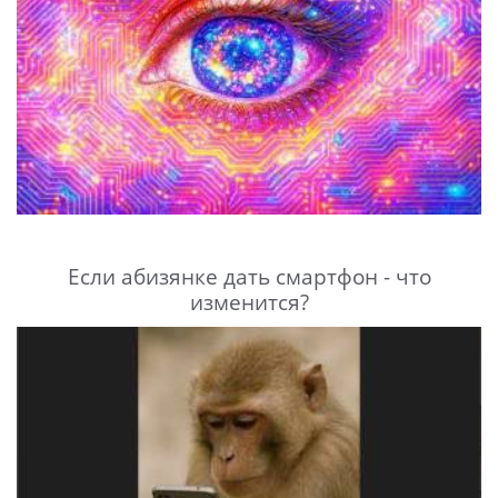
Если абизянке дать смартфон - что
изменится?