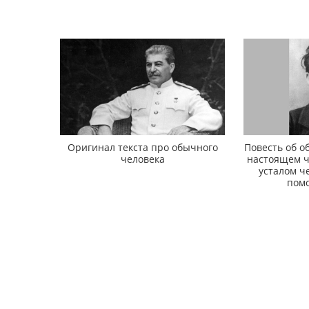
Оригинал текста про обычного
Повесть об о
человека
настоящем ч
усталом че
помо