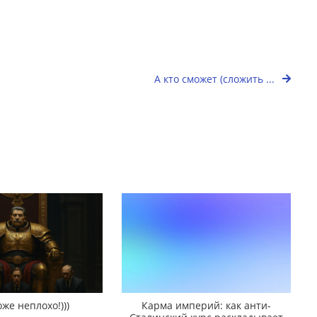
А кто сможет (сложить ...
оже неплохо!)))
Карма империй: как анти-