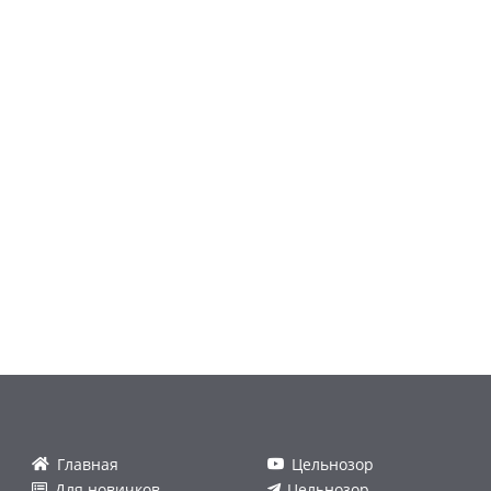
Главная
Цельнозор
Для новичков
Цельнозор