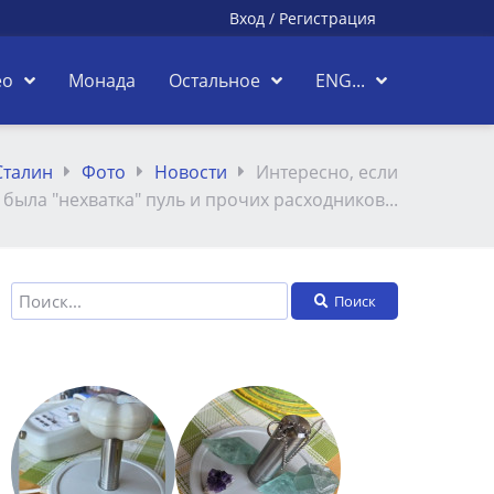
Вход
/
Регистрация
ео
Монада
Остальное
ENG...
Сталин
Фото
Новости
Интересно, если
была "нехватка" пуль и прочих расходников...
Поиск