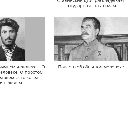
Сталинский курс раскладывает
государство по атомам
бычном человеке... О
Повесть об обычном человеке
еловеке. О простом,
ловеке, что хотел
чь людям...