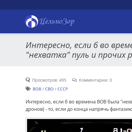
ЦельноЗор
Интересно, если б во вре
"нехватка" пуль и прочих р
Просмотров: 495
Комментарии: 0
ВОВ
/
СВО
/
СССР
Интересно, если б во времена ВОВ была "нехв
дронов) - то, если до конца напрячь фантазию