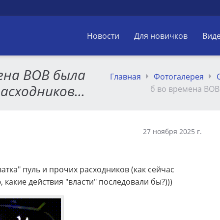
Новости
Для новичков
Вид
мена ВОВ была
Главная
Фотогалерея
асходников...
б во времена ВОВ 
27 ноября 2025 г.
атка" пуль и прочих расходников (как сейчас
, какие действия "власти" последовали бы?)))