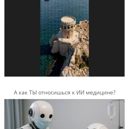
А как ТЫ относишься к ИИ медицине?