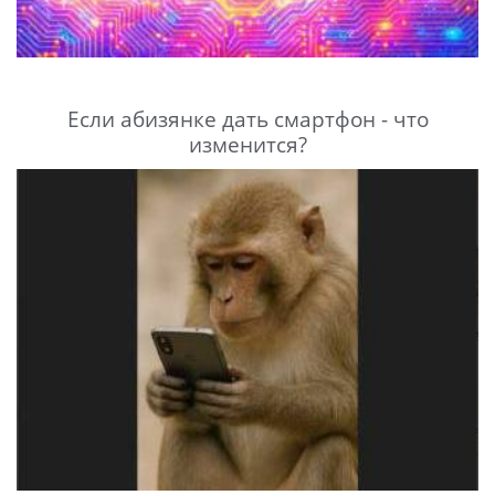
Если абизянке дать смартфон - что
изменится?