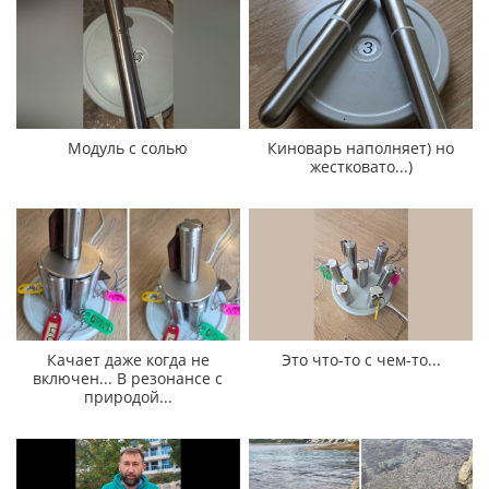
Модуль с солью
Киноварь наполняет) но
жестковато...)
Качает даже когда не
Это что-то с чем-то...
включен... В резонансе с
природой...