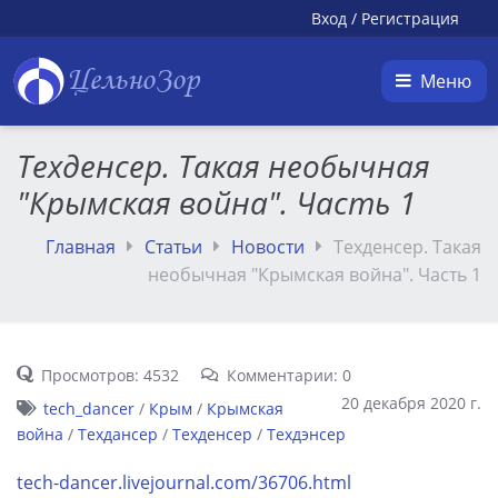
Вход
/
Регистрация
ЦельноЗор
Меню
Техденсер. Такая необычная
"Крымская война". Часть 1
Главная
Статьи
Новости
Техденсер. Такая
необычная "Крымская война". Часть 1
Просмотров: 4532
Комментарии: 0
20 декабря 2020 г.
tech_dancer
/
Крым
/
Крымская
война
/
Техдансер
/
Техденсер
/
Техдэнсер
tech-dancer.livejournal.com/36706.html