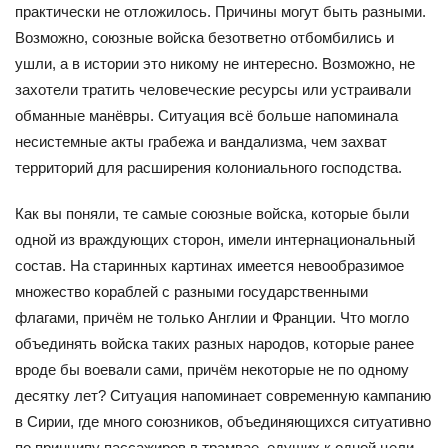
практически не отложилось. Причины могут быть разными.
Возможно, союзные войска безответно отбомбились и
ушли, а в истории это никому не интересно. Возможно, не
захотели тратить человеческие ресурсы или устраивали
обманные манёвры. Ситуация всё больше напоминала
несистемные акты грабежа и вандализма, чем захват
территорий для расширения колониального господства.
Как вы поняли, те самые союзные войска, которые были
одной из враждующих сторон, имели интернациональный
состав. На старинных картинах имеется невообразимое
множество кораблей с разными государственными
флагами, причём не только Англии и Франции. Что могло
объединять войска таких разных народов, которые ранее
вроде бы воевали сами, причём некоторые не по одному
десятку лет? Ситуация напоминает современную кампанию
в Сирии, где много союзников, объединяющихся ситуативно
по принципу пассажиров в трамвае, едущих к одной цели.