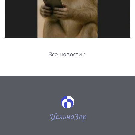
Все новости >
ЦельноЗор