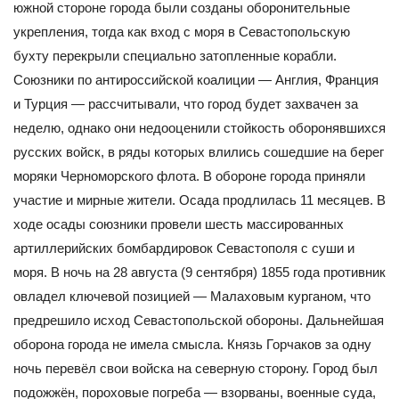
южной стороне города были созданы оборонительные
укрепления, тогда как вход с моря в Севастопольскую
бухту перекрыли специально затопленные корабли.
Союзники по антироссийской коалиции — Англия, Франция
и Турция — рассчитывали, что город будет захвачен за
неделю, однако они недооценили стойкость оборонявшихся
русских войск, в ряды которых влились сошедшие на берег
моряки Черноморского флота. В обороне города приняли
участие и мирные жители. Осада продлилась 11 месяцев. В
ходе осады союзники провели шесть массированных
артиллерийских бомбардировок Севастополя с суши и
моря. В ночь на 28 августа (9 сентября) 1855 года противник
овладел ключевой позицией — Малаховым курганом, что
предрешило исход Севастопольской обороны. Дальнейшая
оборона города не имела смысла. Князь Горчаков за одну
ночь перевёл свои войска на северную сторону. Город был
подожжён, пороховые погреба — взорваны, военные суда,