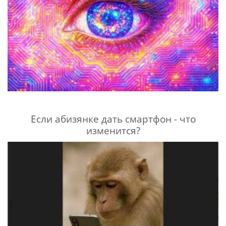
Если абизянке дать смартфон - что
изменится?