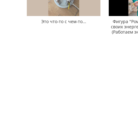
Это что-то с чем-то...
Фигура "Ро
своих энерг
(Работаем э