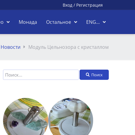
Вход
/
Регистрация
ео
Монада
Остальное
ENG...
Новости
Модуль Цельнозора с кристаллом
Поиск