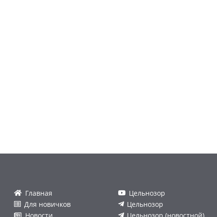
Главная
Цельнозор
Для новичков
Цельнозор
Новости
Цельнозор (новостной)