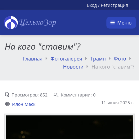
Вход
/
Регистрация
ЦельноЗор
Меню
На кого "ставим"?
Главная
Фотогалерея
Трамп
Фото
Новости
На кого "ставим"?
Просмотров: 852
Комментарии: 0
11 июля 2025 г.
Илон Маск