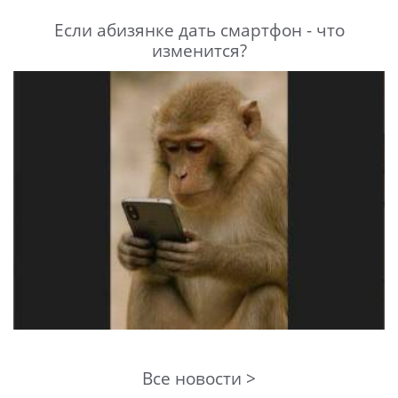
Если абизянке дать смартфон - что
изменится?
Все новости >