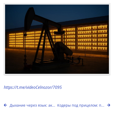
https://t.me/videoCelnozor/7095
Дыхание через язык: ак...
Кодеры под прицелом: п...