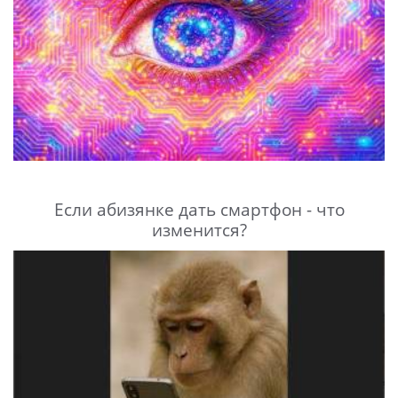
Если абизянке дать смартфон - что
изменится?