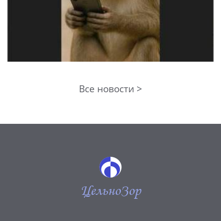
Все новости >
ЦельноЗор