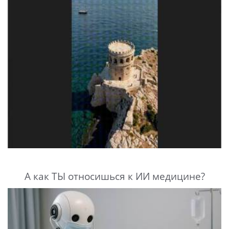
А как ТЫ относишься к ИИ медицине?