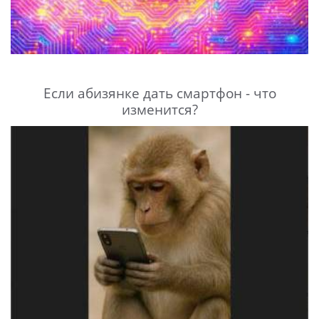
Если абизянке дать смартфон - что
изменится?