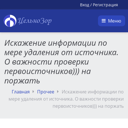
Вход
/
Регистрация
ЦельноЗор
Меню
Искажение информации по
мере удаления от источника.
О важности проверки
первоисточников))) на
поржать
Главная
Прочее
Искажение информации по
мере удаления от источника. О важности проверки
первоисточников))) на поржать