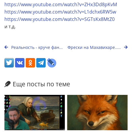
https://www.youtube.com/watch?v=ZHx3Dd8pKvM
https://www.youtube.com/watch?v=L1dchx6RW5w
https://www.youtube.com/watch?v=SGTsKx8MtZ0
и т.д.
Реальность - круче фан...
Фрески на Махавихаре.....
Еще посты по теме