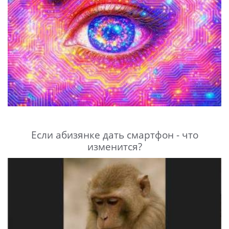
Если абизянке дать смартфон - что
изменится?