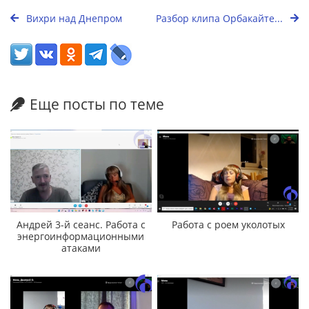
Вихри над Днепром
Разбор клипа Орбакайте...
Еще посты по теме
Андрей 3-й сеанс. Работа с
Работа с роем уколотых
энергоинформационными
атаками