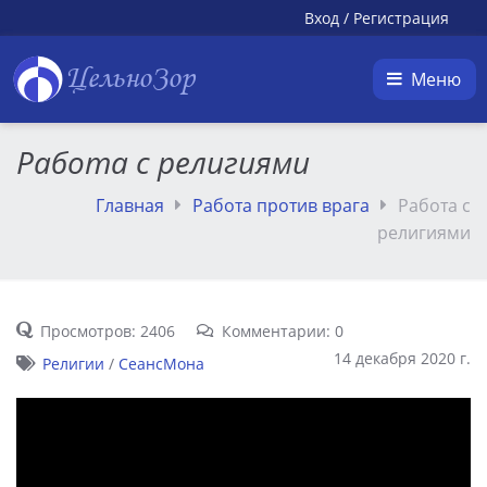
Вход
/
Регистрация
ЦельноЗор
Меню
Работа с религиями
Главная
Работа против врага
Работа с
религиями
Просмотров: 2406
Комментарии: 0
14 декабря 2020 г.
Религии
/
СеансМона