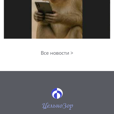
Все новости >
ЦельноЗор