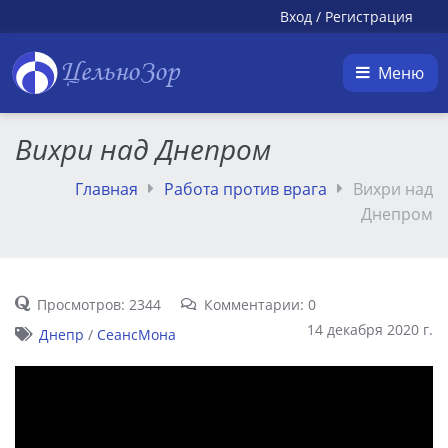
Вход
/
Регистрация
ЦельноЗор
Меню
Вихри над Днепром
Главная
Работа против врага
Вихри над
Днепром
Просмотров: 2344
Комментарии: 0
14 декабря 2020 г.
Днепр
/
СеансМона