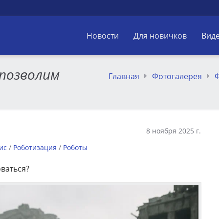
Новости
Для новичков
Вид
 позволим
Главная
Фотогалерея
8 ноября 2025 г.
ис
/
Роботизация
/
Роботы
оваться?