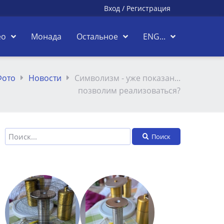
Вход
/
Регистрация
ео
Монада
Остальное
ENG...
Фото
Новости
Символизм - уже показан...
позволим реализоваться?
Поиск