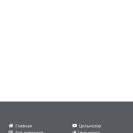
Главная
Цельнозор
Для новичков
Цельнозор