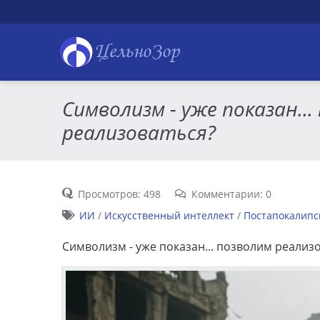
ЦельноЗор
Символизм - уже показан...
реализоваться?
Просмотров: 498
Комментарии: 0
ИИ
/
Искусственный интеллект
/
Постапокалипс
Символизм - уже показан... позволим реализ