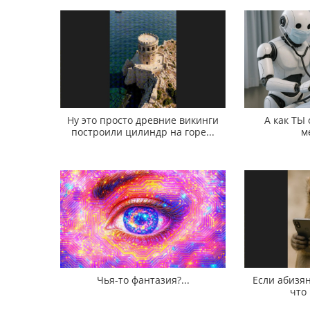
Ну это просто древние викинги
А как ТЫ
построили цилиндр на горе...
м
Чья-то фантазия?...
Если абизян
что