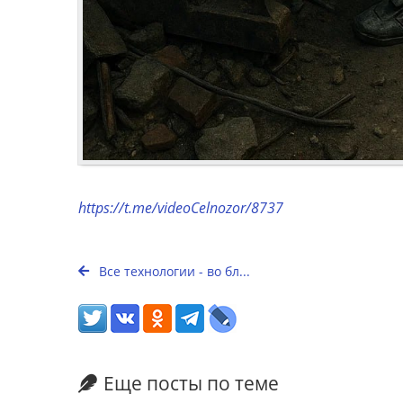
https://t.me/videoCelnozor/8737
Все технологии - во бл...
Еще посты по теме