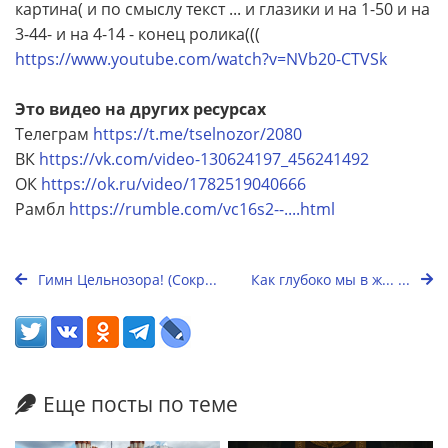
картина( и по смыслу текст ... и глазики и на 1-50 и на
3-44- и на 4-14 - конец ролика(((
https://www.youtube.com/watch?v=NVb20-CTVSk
Это видео на других ресурсах
Телеграм
https://t.me/tselnozor/2080
ВК
https://vk.com/video-130624197_456241492
ОК
https://ok.ru/video/1782519040666
Рамбл
https://rumble.com/vc16s2--....html
Гимн Цельнозора! (Сокр...
Как глубоко мы в ж... ...
Еще посты по теме