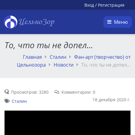
Вход
/
Регистрация
ЦельноЗор
Меню
То, что ты не допел...
Главная
Сталин
Фан-арт (творчество) от
Цельнозора
Новости
То, что ты не допел...
Просмотров: 3280
Комментарии: 0
18 декабря 2020 г.
Сталин