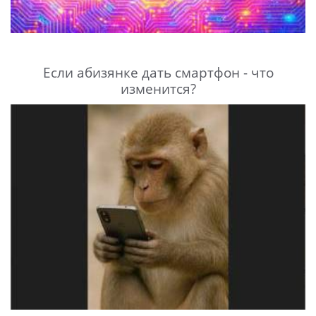
Если абизянке дать смартфон - что
изменится?