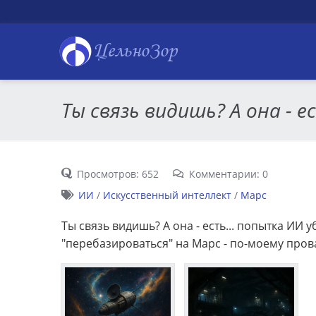
ЦельноЗор
Ты связь видишь? А она - ес
Просмотров: 652
Комментарии: 0
ИИ
/
Искусственный интеллект
/
Марс
Ты связь видишь? А она - есть... попытка ИИ
"перебазироваться" на Марс - по-моему пров