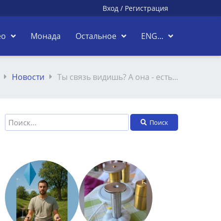
Вход
/
Регистрация
ео
Монада
Остальное
ENG...
Новости
Ты связь видишь? А она - есть...
Поиск