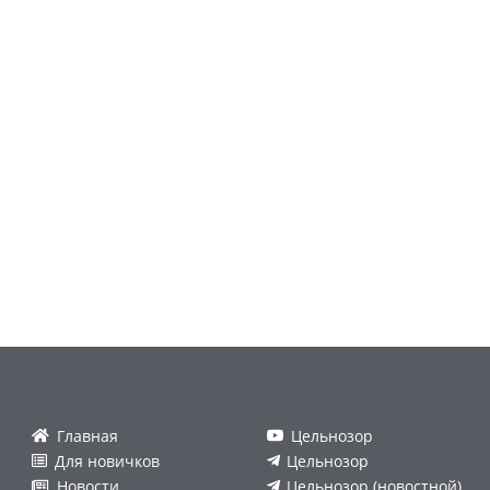
Главная
Цельнозор
Для новичков
Цельнозор
Новости
Цельнозор (новостной)