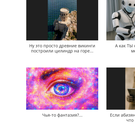
Ну это просто древние викинги
А как ТЫ
построили цилиндр на горе...
м
Чья-то фантазия?...
Если абизян
что