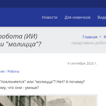
Новости
Для новичков
Вид
робота (ИИ)
Главная
Ф
и "молицца"?
представить робот
9 сентября 2025 г.
гия
/
Роботы
"поклоняется" или "молицца"? Нет? А почему?
му, что они - умные?