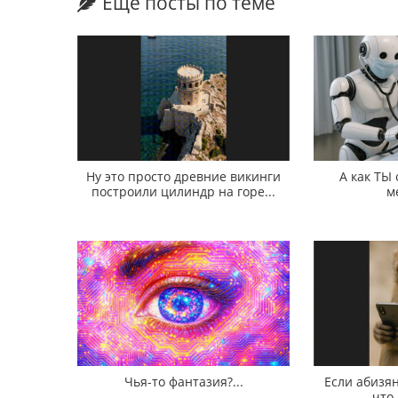
Еще посты по теме
Ну это просто древние викинги
А как ТЫ
построили цилиндр на горе...
м
Чья-то фантазия?...
Если абизян
что