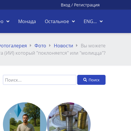
Вход
/
Регистрация
ео
Монада
Остальное
ENG...
отогалерея
Фото
Новости
Вы можете
а (ИИ) который "поклоняется" или "молицца"?
Поиск