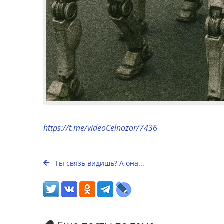
https://t.me/videoCelnozor/7436
Ты связь видишь? А она...