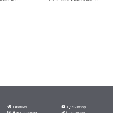
Главная
Цельнозор
Для новичков
Цельнозор