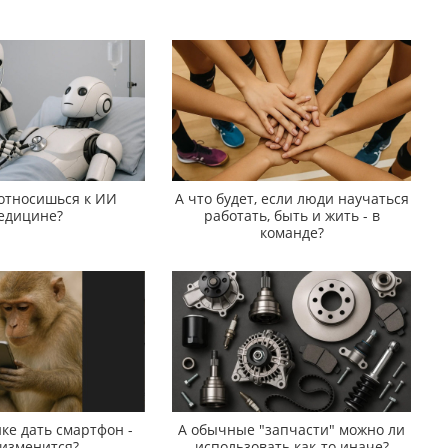
 относишься к ИИ
А что будет, если люди научаться
едицине?
работать, быть и жить - в
команде?
ке дать смартфон -
А обычные "запчасти" можно ли
 изменится?
использовать как-то иначе?