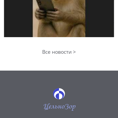
Все новости >
ЦельноЗор