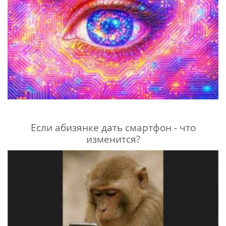
Если абизянке дать смартфон - что
изменится?