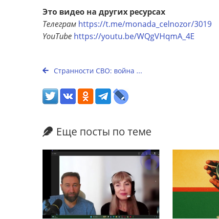
Это видео на других ресурсах
Телеграм
https://t.me/monada_celnozor/3019
YouTube
https://youtu.be/WQgVHqmA_4E
Странности СВО: война ...
Еще посты по теме