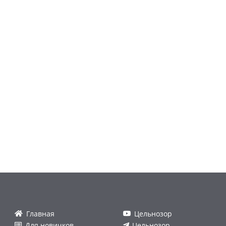
Главная
Цельнозор
Для новичков
Цельнозор