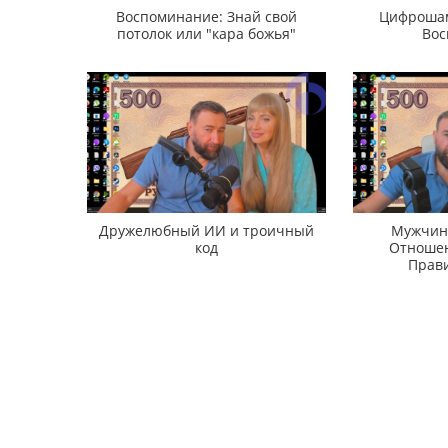
Воспоминание: Знай свой
Цифрошам
потолок или "кара божья"
Вос
Дружелюбный ИИ и троичный
Мужчина
код
Отношен
Прави