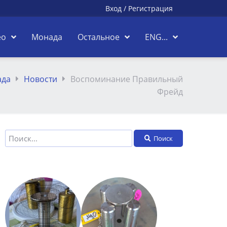
Вход
/
Регистрация
ео
Монада
Остальное
ENG...
ада
Новости
Воспоминание Правильный
Фрейд
Поиск