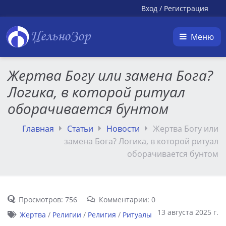
Вход
/
Регистрация
ЦельноЗор
Меню
Жертва Богу или замена Бога?
Логика, в которой ритуал
оборачивается бунтом
Главная
Статьи
Новости
Жертва Богу или
замена Бога? Логика, в которой ритуал
оборачивается бунтом
Просмотров: 756
Комментарии: 0
13 августа 2025 г.
Жертва
/
Религии
/
Религия
/
Ритуалы