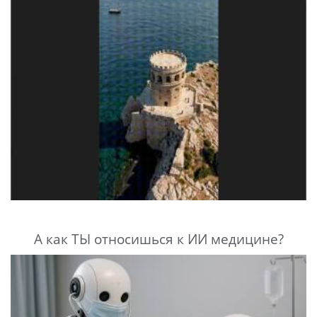
А как ТЫ относишься к ИИ медицине?