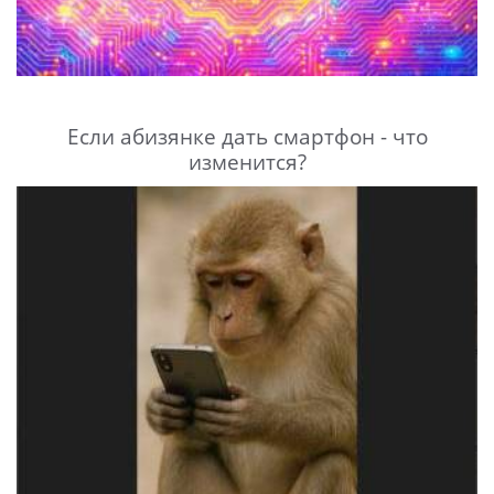
Если абизянке дать смартфон - что
изменится?