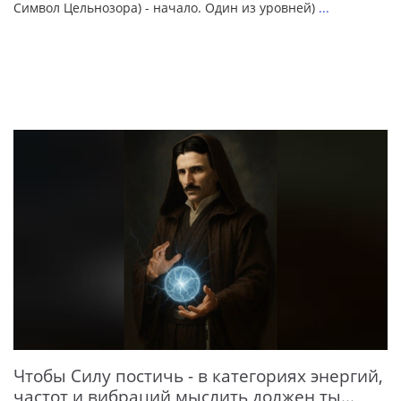
Символ Цельнозора) - начало. Один из уровней)
...
Чтобы Силу постичь - в категориях энергий,
частот и вибраций мыслить должен ты...