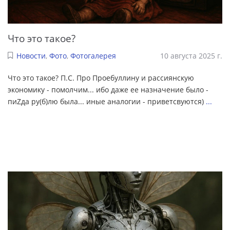
Что это такое?
Новости
,
Фото
,
Фотогалерея
10 августа 2025 г.
Что это такое? П.С. Про Проебуллину и рассиянскую
экономику - помолчим... ибо даже ее назначение было -
пиZда ру(б)лю была... иные аналогии - приветсвуются)
...