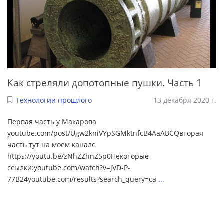
Как стреляли допотопные пушки. Часть 1
Технологии прошлого
13 декабря 2020 г.
Первая часть у Макарова
youtube.com/post/Ugw2kniVYpSGMktnfcB4AaABCQвторая
часть тут на моем канале
https://youtu.be/zNhZZhnZ5p0Некоторые
ссылки:youtube.com/watch?v=jVD-P-
77B24youtube.com/results?search_query=ca
...