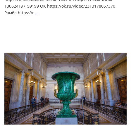
130624197_59199 ОК https://ok.ru/video/2313178057370
Рамбл https://r
...