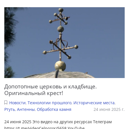
Допотопные церковь и кладбище.
Оригинальный крест!
Новости
,
Технологии прошлого
,
Исторические места
,
Ртуть
,
Антенны
,
Обработка камня
24 июня 2025 г.
24 июня 2025 Это видео на других ресурсах Телеграм
https://t.me/videoCelnozor/5658 YouTube