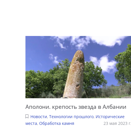
Аполони. крепость звезда в Албании
Новости
,
Технологии прошлого
,
Исторические
места
,
Обработка камня
23 мая 2023 г