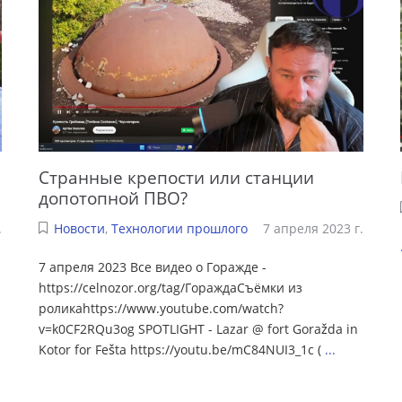
Странные крепости или станции
допотопной ПВО?
.
Новости
,
Технологии прошлого
7 апреля 2023 г.
7 апреля 2023 Все видео о Горажде -
https://celnozor.org/tag/ГораждаСъёмки из
роликаhttps://www.youtube.com/watch?
v=k0CF2RQu3og SPOTLIGHT - Lazar @ fort Goražda in
Kotor for Fešta https://youtu.be/mC84NUI3_1c (
...