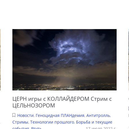
ЦЕРН игры с КОЛЛАЙДЕРОМ Стрим с
ЦЕЛЬНОЗОРОМ
Новости
,
Геноцидная ПЛАНдемия
,
Антитролль
,
.
Стримы
,
Технологии прошлого
,
Борьба и текущие
события
,
Ртуть
17 июля 2022 г.