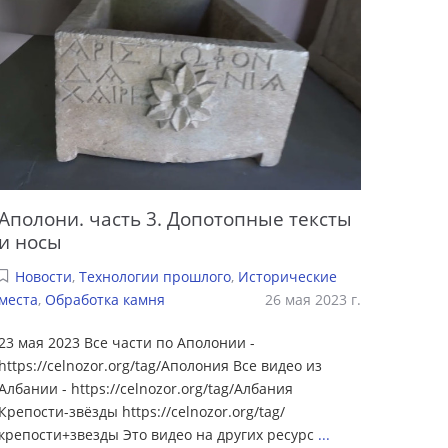
Аполони. часть 3. Допотопные тексты
и носы
Новости
,
Технологии прошлого
,
Исторические
места
,
Обработка камня
26 мая 2023 г.
23 мая 2023 Все части по Аполонии -
https://celnozor.org/tag/Аполония Все видео из
Албании - https://celnozor.org/tag/Албания
Крепости-звёзды https://celnozor.org/tag/
крепости+звезды Это видео на других ресурс
...