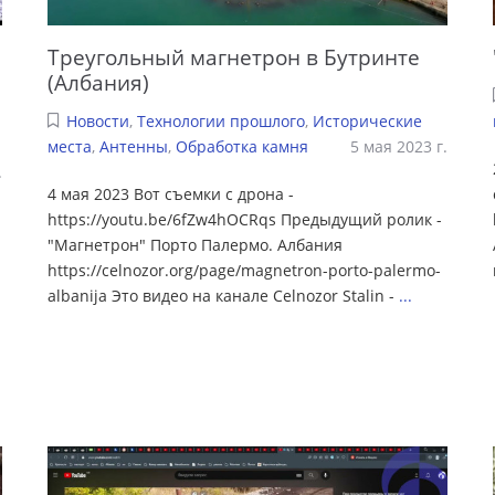
Треугольный магнетрон в Бутринте
(Албания)
Новости
,
Технологии прошлого
,
Исторические
места
,
Антенны
,
Обработка камня
5 мая 2023 г.
.
4 мая 2023 Вот съемки с дрона -
https://youtu.be/6fZw4hOCRqs Предыдущий ролик -
"Магнетрон" Порто Палермо. Албания
https://celnozor.org/page/magnetron-porto-palermo-
albanija Это видео на канале Celnozor Stalin -
...