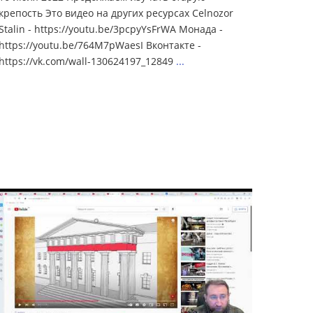
крепость Это видео на других ресурсах Celnozor
Stalin - https://youtu.be/3pcpyYsFrWA Монада -
https://youtu.be/764M7pWaesI Вконтакте -
https://vk.com/wall-130624197_12849
...