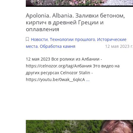
Apolonia. Albania. Заливки бетоном,
кирпич в древней Греции и
оплавления
Новости
,
Технологии прошлого
,
Исторические
места
,
Обработка камня
12 мая 2023 г
12 мая 2023 Все ролики из Албании -
https://celnozor.org/tag/Албания Это видео на
других ресурсах Celnozor Stalin -
https://youtu.be/0wak__6qkcA
...