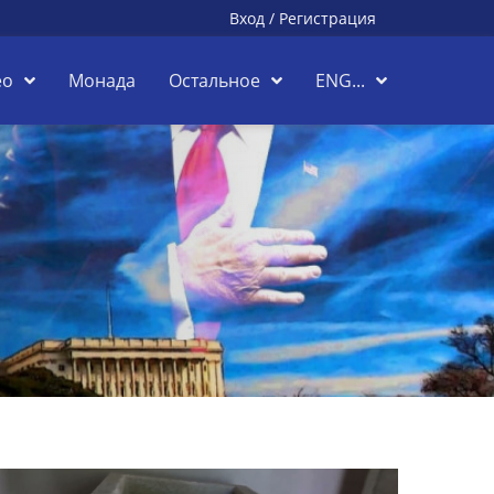
Вход
/
Регистрация
ео
Монада
Остальное
ENG...