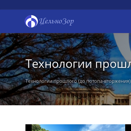
ЦельноЗор
Технологии прош
Технологии прошлого (до потопа-вторжения)