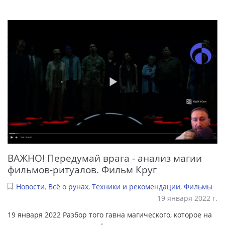
ВАЖНО! Передумай врага - анализ магии
фильмов-ритуалов. Фильм Круг
Новости
,
Всё о рунах
,
Техники и рекомендации
,
Фильмы
19 января 2022 г.
19 января 2022 Разбор того гавна магического, которое на