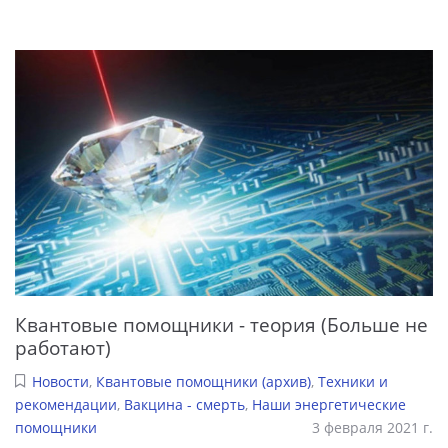
Квантовые помощники - теория (Больше не
работают)
Новости
,
Квантовые помощники (архив)
,
Техники и
рекомендации
,
Вакцина - смерть
,
Наши энергетические
помощники
3 февраля 2021 г.