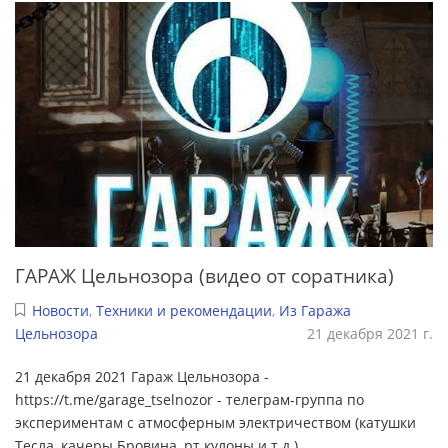
ГАРАЖ Цельнозора (видео от соратника)
Новости
,
Техники и рекомендации
,
Из Гаража
Цельнозора
21 декабря 2021 г.
21 декабря 2021 Гараж Цельнозора -
https://t.me/garage_tselnozor - телеграм-группа по
экспериментам с атмосферным электричеством (катушки
Тесла, качеры Бровина, рт.кулоны и т.д.)
...